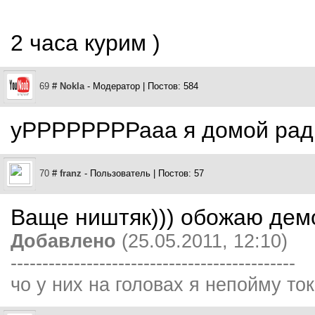
2 часа курим )
69
#
Nokla
- Модератор | Постов: 584
уРРРРРРРРааа я домой ради
70
#
franz
- Пользователь | Постов: 57
Ваще ништяк))) обожаю демо
Добавлено
(25.05.2011, 12:10)
---------------------------------------------
чо у них на головах я непойму ток