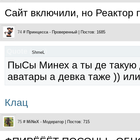
Сайт включили, но Реактор 
74
#
Принцесса
- Проверенный | Постов: 1685
Quote
(
)
ShmeL
ПыСы Минех а ты де такую
аватары а девка таже )) или
Клац
75
#
MiNeX
- Модератор | Постов: 715