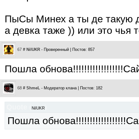
ПыСы Минех а ты де такую 
а девка таже )) или это чья 
67
#
NilUKR
- Проверенный | Постов: 857
Пошла обнова!!!!!!!!!!!!!!!!!!
68
#
ShmeL
- Модератор клана | Постов: 182
Quote
(
)
NilUKR
Пошла обнова!!!!!!!!!!!!!!!!!!