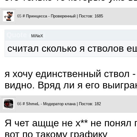
65
#
Принцесса
- Проверенный | Постов: 1685
Quote
(
)
MiNeX
считал сколько я стволов е
я хочу единственный ствол -
видно. Вряд ли я его выигра
66
#
ShmeL
- Модератор клана | Постов: 182
Я чет ащще не х** не понял 
вот по такому графику