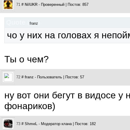
71
#
NilUKR
- Проверенный | Постов: 857
Quote
(
)
franz
чо у них на головах я непой
Ты о чем?
72
#
franz
- Пользователь | Постов: 57
ну вот они бегут в видосе у 
фонариков)
73
#
ShmeL
- Модератор клана | Постов: 182