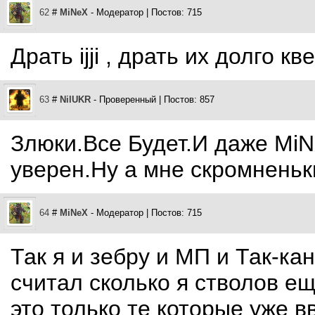
62
#
MiNeX
- Модератор | Постов: 715
Драть ijji , драть их долго к
63
#
NilUKR
- Проверенный | Постов: 857
Злюки.Все Будет.И даже MiN
уверен.Ну а мне скромненьк
64
#
MiNeX
- Модератор | Постов: 715
Так я и зебру и МП и Так-кано
считал сколько я стволов ещ
это только те которые уже в