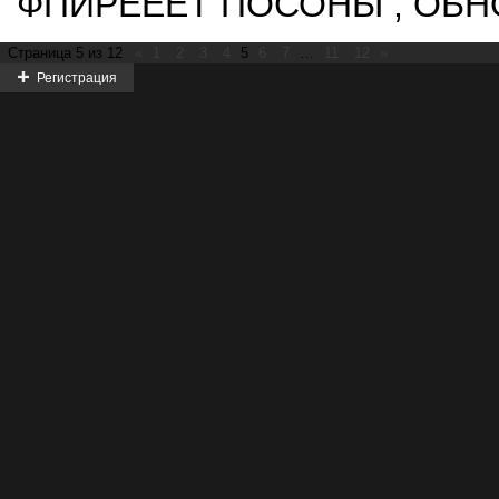
ФПИРЁЁЁТ ПОСОНЫ , ОБН
Страница
5
из
12
«
1
2
3
4
5
6
7
…
11
12
»
Регистрация