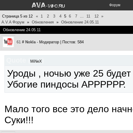
Форум
Страница
5
из
12
«
1
2
3
4
5
6
7
…
11
12
»
A.V.A Форум
»
Обновления
»
Обновление 24.05.11
Обновление 24.05.11
61
#
Nokla
- Модератор | Постов: 584
Quote
(
)
MiNeX
Уроды , ночью уже 25 будет 
Убогие пиндосы АРРРРРР.
Мало того все это дело начне
Суки!!!