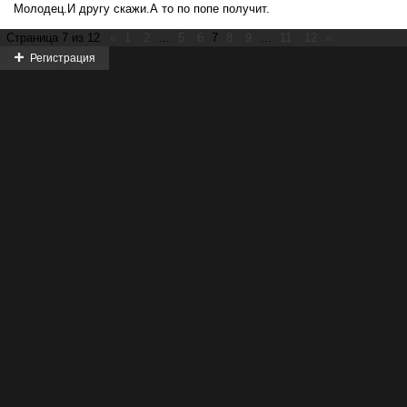
Молодец.И другу скажи.А то по попе получит.
Страница
7
из
12
«
1
2
…
5
6
7
8
9
…
11
12
»
Регистрация