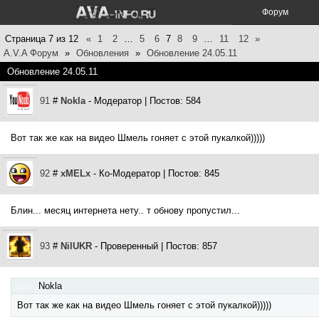
Форум
Страница
7
из
12
«
1
2
…
5
6
7
8
9
…
11
12
»
A.V.A Форум
»
Обновления
»
Обновление 24.05.11
Обновление 24.05.11
91
#
Nokla
- Модератор | Постов: 584
Вот так же как на видео Шмель гоняет с этой пукалкой)))))
92
#
xMELx
- Ко-Модератор | Постов: 845
Блин... месяц интернета нету.. т обнову пропустил...
93
#
NilUKR
- Проверенный | Постов: 857
Nokla
Quote
(
)
Вот так же как на видео Шмель гоняет с этой пукалкой)))))