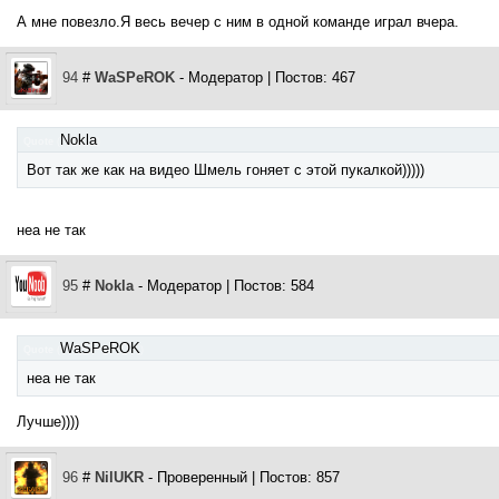
А мне повезло.Я весь вечер с ним в одной команде играл вчера.
94
#
WaSPeROK
- Модератор | Постов: 467
Nokla
Quote
(
)
Вот так же как на видео Шмель гоняет с этой пукалкой)))))
неа не так
95
#
Nokla
- Модератор | Постов: 584
WaSPeROK
Quote
(
)
неа не так
Лучше))))
96
#
NilUKR
- Проверенный | Постов: 857