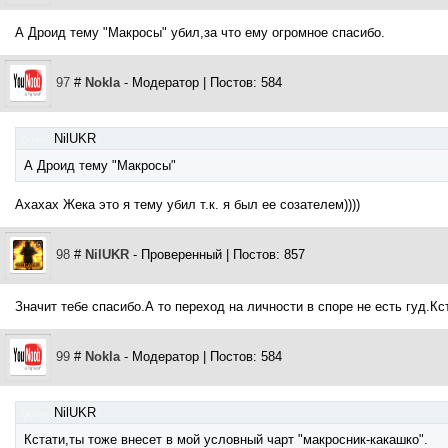
А Дроид тему "Макросы" убил,за что ему огромное спасибо.
97
#
Nokla
- Модератор | Постов: 584
NilUKR
Quote
(
)
А Дроид тему "Макросы"
Ахахах Жека это я тему убил т.к. я был ее созателем))))
98
#
NilUKR
- Проверенный | Постов: 857
Значит тебе спасибо.А то переход на личности в споре не есть гуд.Кс
99
#
Nokla
- Модератор | Постов: 584
NilUKR
Quote
(
)
Кстати,ты тоже внесет в мой условный чарт "макросник-какашко".