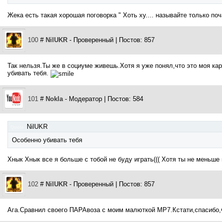
Жека есть такая хорошая поговорка " Хоть ху.... называйте только по
100
#
NilUKR
- Проверенный | Постов: 857
Так нельзя.Ты же в социуме живешь.Хотя я уже понял,что это моя ка
убивать тебя.
101
#
Nokla
- Модератор | Постов: 584
NilUKR
Quote
(
)
Особенно убивать тебя
Хнык Хнык все я больше с тобой не буду играть((( Хотя ты не меньше
102
#
NilUKR
- Проверенный | Постов: 857
Ага.Сравнил своего ПАРАвоза с моим малюткой МР7.Кстати,спасибо,ч