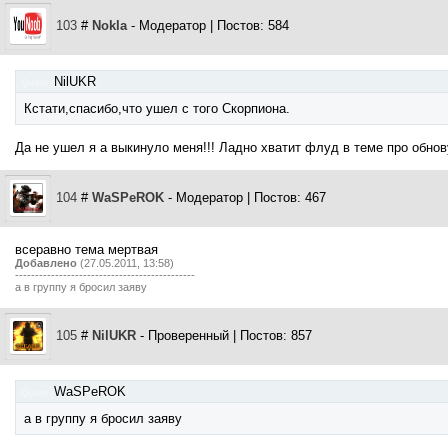
103
#
Nokla
- Модератор | Постов: 584
NilUKR
Quote
(
)
Кстати,спасибо,что ушел с того Скорпиона.
Да не ушел я а выкинуло меня!!! Ладно хватит флуд в теме про обнову
104
#
WaSPeROK
- Модератор | Постов: 467
всеравно тема мертвая
Добавлено
(27.05.2011, 13:58)
---------------------------------------------
а в группу я бросил заяву
105
#
NilUKR
- Проверенный | Постов: 857
WaSPeROK
Quote
(
)
а в группу я бросил заяву